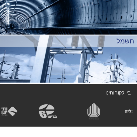
אנו מתכננים, מקימים ומתחזקים פרויקטים גדולים ביותר של כבישים,
מחלפים, מנהרות רכב, גשרים, מנהרות רכבת, תחנות רכבת, מסלולי
המראה ונחיתה בשדות תעופה, תאורה אדריכלית ועוד.
חשמל
חברתנו מאושרת על ידי כל חברות התקשורת המסחריות בישראל (סלקום,
בזק, הוט, פרטנר וכו'), במסגרת העבודות חברתנו מתכננת, מתאמת
מערכות ומבצעת את התשתיות עבור החברות בכל רחבי הארץ.
כמו כן, חברתנו מתכננת ומבצעת מערכות תקשורת רכבתיות בפרויקטים
הנדסיים מורכבים ביותר כדוגמת כביש 531, מחלף רעננה דרום שם אנו
מבצעים את מערכות התקשורת במנהרת רכבת באורך 2 ק"מ ובעומק של
כ-20 מטר מתחת לפני האדמה.
בין לקוחותינו
אנו מתכננים, מקימים ומתחזקים מערכות ותשתיות חשמל כדוגמת תחנת
כוח גזר, תחנת כוח חגית ועוד.